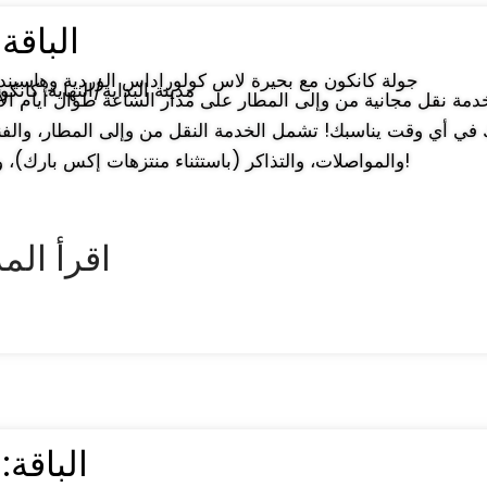
الباقة : 4 أ
♛ جولة كانكون مع بحيرة لاس كولوراداس الوردية وهاسيندا
↔ مدينة البداية/النهاية: كان
في أي وقت يناسبك! تشمل الخدمة النقل من وإلى المطار، والفنا
والمواصلات، والتذاكر (باستثناء منتزهات إكس بارك)، ورسوم الخدمة!
► اقرأ الم
الباقة: 3 ليال