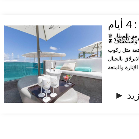
يام
كون / كانكون
★ أبرز المعالم: • زيل ها: استمتع بالغطس السطحي غير المحدود طوال اليوم، واستكشف
متعة مثل ركوب
نزلاق بالحبال
زيد