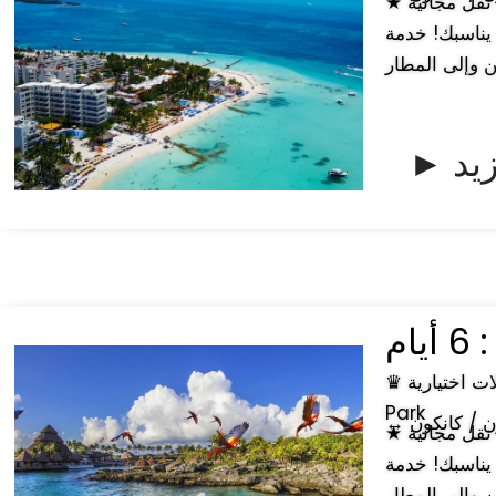
★ أبرز الميزات: مغادرة يومية مضمونة (راكبان على الأقل لكل مجموعة). خدمة نقل مجانية
يناسبك! خدمة
 وإلى المطار
زيد
يام
♛ جولة كانكون مع جولات اختيارية: Xcaret Park Plus وXplor Cancun Park وXeh-Ha
Park
كون / كانكون
★ أبرز الميزات: مغادرة يومية مضمونة (راكبان على الأقل لكل مجموعة). خدمة نقل مجانية
يناسبك! خدمة