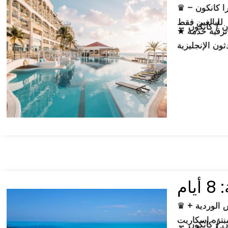
♛ فندق شامل كليًا من فئة 5 نجوم، جدير بالتصوير على إنستغرام: حياة زيلارا كانكون –
للبالغين فقط
كون / كانكون
★ أبرز ما يميز الفندق: • فندق شامل كليًا من فئة 5 نجوم • يمكنك الدفع مقابل ترقية خدمة
ون الإنجليزية
يام
♛ جولة كانكون الفاخرة مع جولات اختيارية: جولات اختيارية لبحيرة لاس كولوراداس الوردية +
نتزه إسكاريت
كون / كانكون