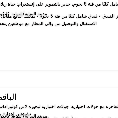
↔ مدينة البداية/النهاية: كان
الاستقبال والتوصيل من وإلى المطار مع موظفين يتحدث
الباقة: 8 أ
تشيتشن إيتزا + م
↔ مدينة البداية/النهاية: كان