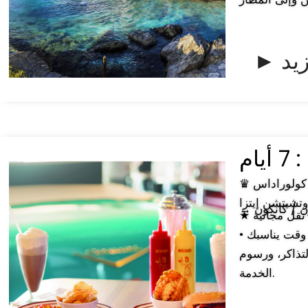
زيد
أيام
♛ جولة من كانكون: ثمانية منتزهات ترفيهية أو جزيرة موخيريس وبحيرة لاس كولوراداس
وتشيتشن إيتزا
كون / كانكون
★ أبرز الميزات: • مغادرة يومية مضمونة (راكبان على الأقل لكل مجموعة) • خدمة نقل مجانية
وقت يناسبك •
لتذاكر، ورسوم
الخدمة.