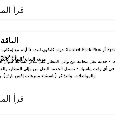
► اقرأ الم
الباقة : 5 أ
Park أو Park
↔ مدينة البداية/النهاية: كان
في أي وقت يناسبك • تشمل الخدمة النقل من وإلى المطار، والفن
والمواصلات، والتذاكر (باستثناء منتزهات إكس بارك)، ورسوم الخدمة.
► اقرأ الم