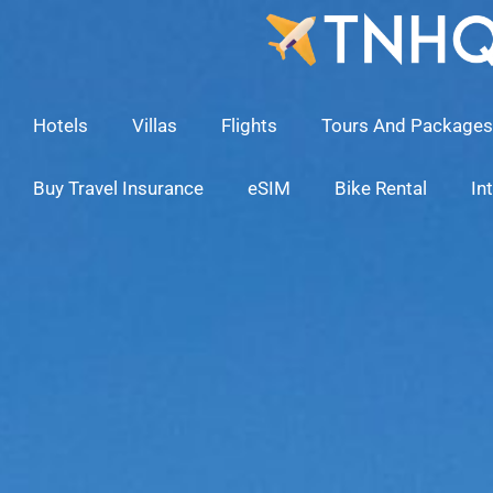
Skip
To
Content
Hotels
Villas
Flights
Tours And Packages
Buy Travel Insurance
eSIM
Bike Rental
In