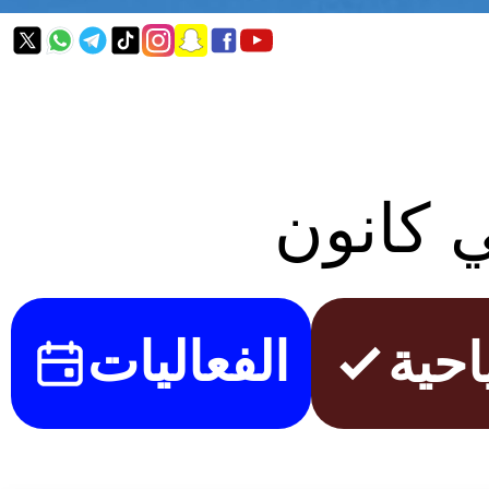
ي كانون
حية
الفعاليات