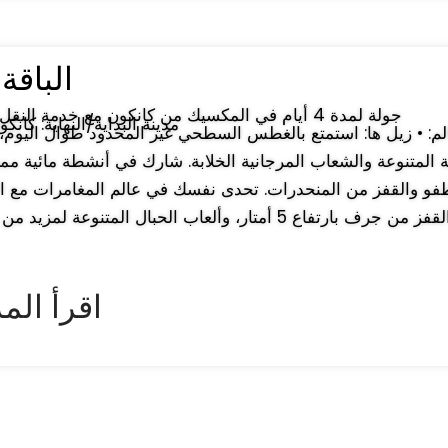
الباقة : 4 أ
♛ جولة لمدة 4 أيام في المكسيك من كانكون مع خدمة النقل من المطار
↔ مدينة البداية/النهاية: كان
ية المتنوعة والشعاب المرجانية الخلابة. شارك في أنشطة مائية م
فو والقفز من المنحدرات. تحدى نفسك في عالم المغامرات مع الا
► اقرأ الم