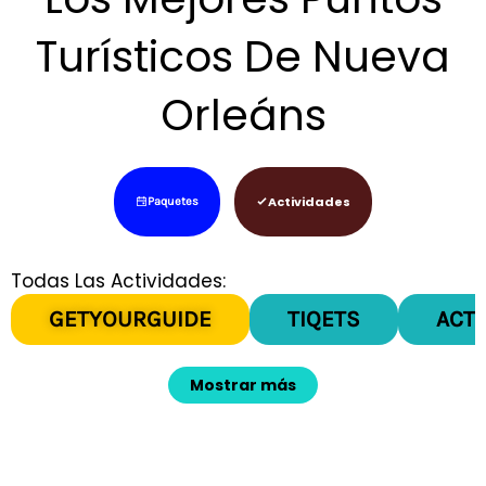
Turísticos De Nueva
Orleáns
Actividades
Paquetes
Todas Las Actividades:
GETYOURGUIDE
TIQETS
ACT
Mostrar más