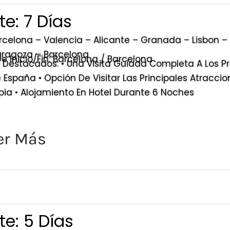
e: 7 Días
arcelona – Valencia – Alicante – Granada – Lisbon –
aragoza – Barcelona
 Inicio/fin: Barcelona / Barcelona
Destacados: • Una Visita Guiada Completa A Los Pr
 España • Opción De Visitar Las Principales Atraccio
ia • Alojamiento En Hotel Durante 6 Noches
er Más
e: 5 Días