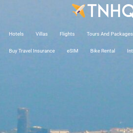
Skip
To
Content
Hotels
Villas
Flights
Tours And Packages
Buy Travel Insurance
eSIM
Bike Rental
In