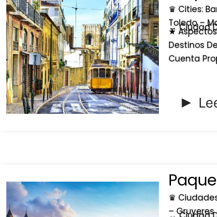
♛ Cities: B
Toledo – M
↔ Ciudad De
★ Aspectos 
Destinos De
Cuenta Prop
► Le
Paquet
♛ Ciudades
– Gruyeres 
↔ Ciudad De