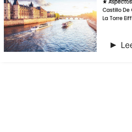
★ Aspectos 
Castillo De
La Torre Eif
► Le