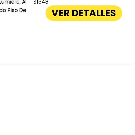
umière, Al
$1348
VER DETALLES
ndo Piso De