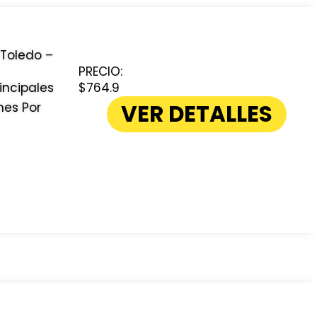
 Toledo –
PRECIO:
incipales
$764.9
VER DETALLES
nes Por