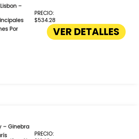
 Lisbon –
PRECIO:
incipales
$534.28
VER DETALLES
nes Por
y – Ginebra
PRECIO:
rís