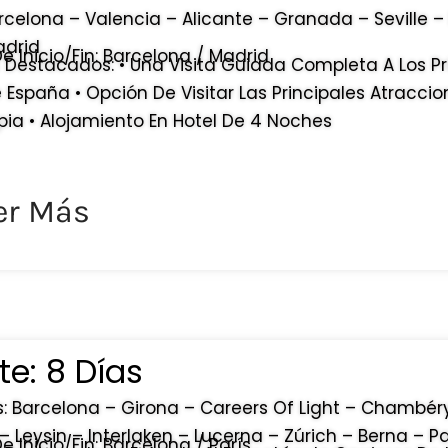
arcelona – Valencia – Alicante – Granada – Seville –
adrid
 Inicio/fin: Barcelona / Madrid
Destacados: • Una Visita Guiada Completa A Los Pr
 España • Opción De Visitar Las Principales Atraccio
ia • Alojamiento En Hotel De 4 Noches
er Más
e: 8 Días
: Barcelona – Girona – Careers Of Light – Chambér
– Leysin – Interlaken – Lucerna – Zúrich – Berna – Pa
 Inicio/fin: Barcelona / París